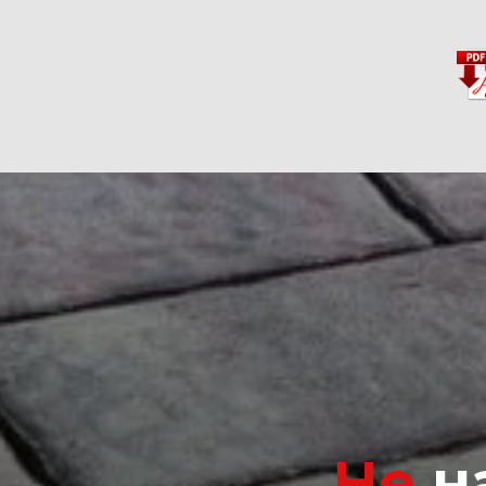
Не
на