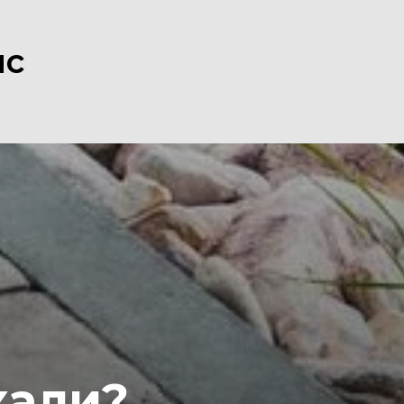
йс
кали?